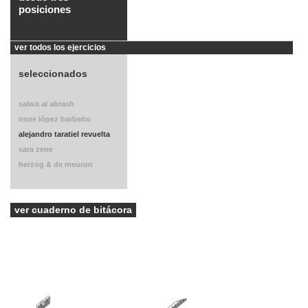
posiciones
ver todos los ejercicios
seleccionados
salwa al abrash
irene lópez barbeito
alejandro taratiel revuelta
sara zene
herzog & de meuron
ver cuaderno de bitácora