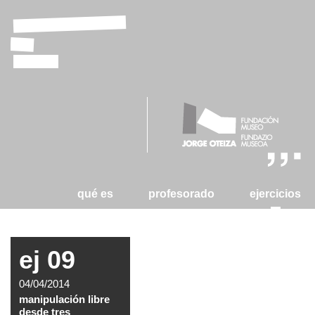
laboratorio
de
tizas
qué es
profesorado
ejercicios
ej 09
04/04/2014
manipulación libre
desde tres