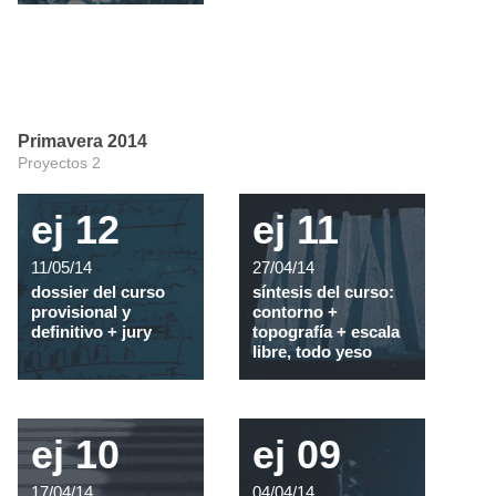
Primavera 2014
Proyectos 2
ej 12
ej 11
11/05/14
27/04/14
dossier del curso
síntesis del curso:
provisional y
contorno +
definitivo + jury
topografía + escala
libre, todo yeso
ej 10
ej 09
17/04/14
04/04/14