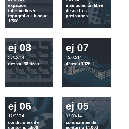
espacios
manipulación libre
intermedios +
desde tres
topografía + bloque
posiciones
1/500
ej 08
ej 07
27/03/14
19/03/14
dessau 36 tizas
dessau 1925
ej 06
ej 05
12/03/14
03/03/14
condiciones de
condiciones de
contorno 1/500
contorno 1/1000