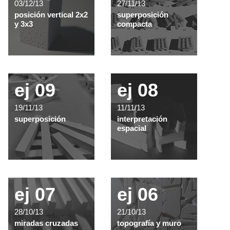
03/12/13
27/11/13
posición vertical 2x2
superposición
y 3x3
compacta
ej 09
ej 08
19/11/13
11/11/13
superposición
interpretación
espacial
ej 07
ej 06
28/10/13
21/10/13
miradas cruzadas
topografía y muro