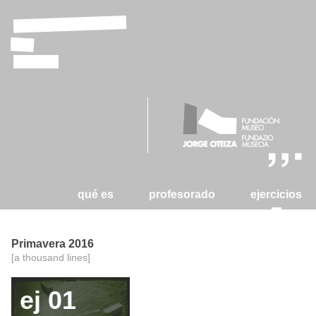
laboratorio
de
tizas
qué es
profesorado
ejercicios
Primavera 2016
[a thousand lines]
ej 01