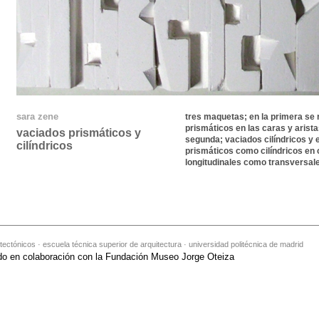
sara zene
tres maquetas; en la primera se 
prismáticos en las caras y aristas
vaciados prismáticos y
segunda; vaciados cilíndricos y e
cilíndricos
prismáticos como cilíndricos en 
longitudinales como transversal
tectónicos · escuela técnica superior de arquitectura · universidad politécnica de madrid
do en colaboración con la Fundación Museo Jorge Oteiza