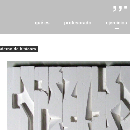
qué es
profesorado
ejercicios
aderno de bitácora