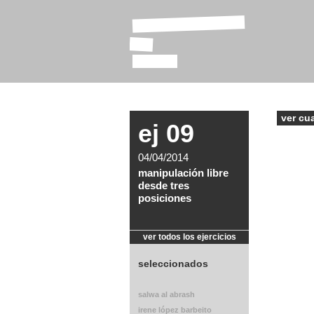
laboratorio
de
tizas
ver cu
ej 09
04/04/2014
manipulación libre
desde tres
posiciones
ver todos los ejercicios
seleccionados
salwa al abrash
irene lópez barbeito