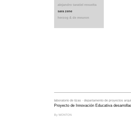
alejandro taratiel revuelta
sara zene
herzog & de meuron
laboratorio de tizas · departamento de proyectos arqui
Proyecto de Innovación Educativa desarrolla
By WONTON