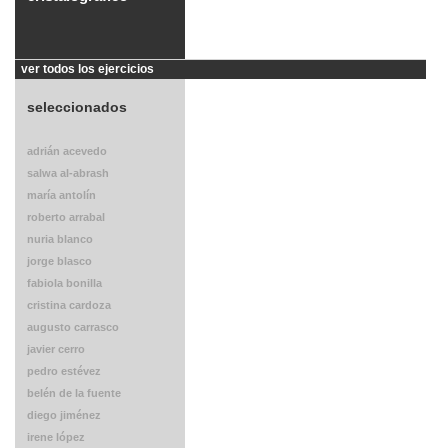
ver todos los ejercicios
seleccionados
adrián acevedo
salwa al-abrash
maría antolín
roberto arrabal
nuria blanco
jorge blasco
fabiola bonilla
cristina cardoza
augusto carrasco
javier cerro
pedro estévez
belén de la fuente
diego jiménez
irene lópez