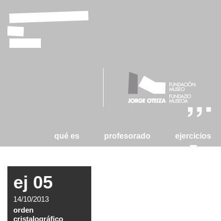
laboratorio
de
tizas
qué es
profesorado
ejercicios
ej 05
14/10/2013
orden
cristalográfico