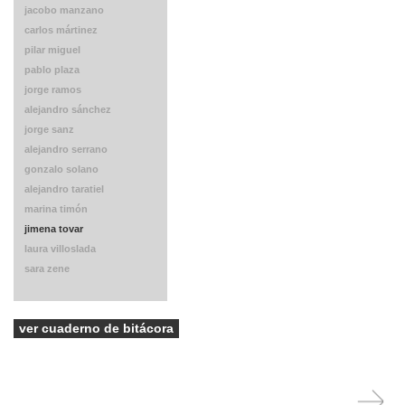
jacobo manzano
carlos mártinez
pilar miguel
pablo plaza
jorge ramos
alejandro sánchez
jorge sanz
alejandro serrano
gonzalo solano
alejandro taratiel
marina timón
jimena tovar
laura villoslada
sara zene
ver cuaderno de bitácora