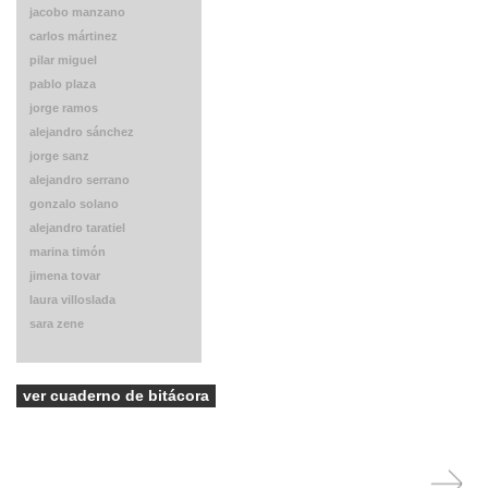
jacobo manzano
carlos mártinez
pilar miguel
pablo plaza
jorge ramos
alejandro sánchez
jorge sanz
alejandro serrano
gonzalo solano
alejandro taratiel
marina timón
jimena tovar
laura villoslada
sara zene
ver cuaderno de bitácora