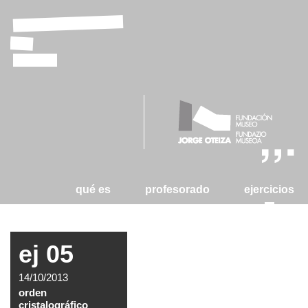
laboratorio
de
tizas
qué es
profesorado
ejercicios
ej 05
14/10/2013
orden
cristalográfico