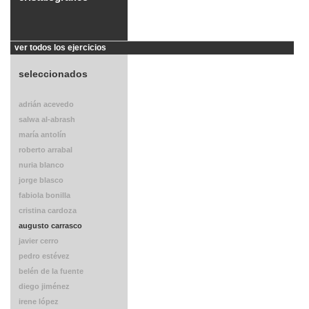
ver todos los ejercicios
seleccionados
adrián acevedo
salwa al-abrash
maría antolín
roberto arrabal
nuria blanco
jorge blasco
fabiola bonilla
cristina cardoza
augusto carrasco
javier cerro
pedro estévez
belén de la fuente
diego jiménez
irene lópez