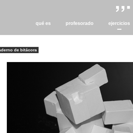
qué es
profesorado
ejercicios
aderno de bitácora