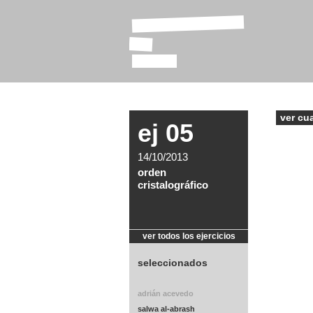
laboratorio
de
tizas
ver cu
ej 05
14/10/2013
orden
cristalográfico
ver todos los ejercicios
seleccionados
adrián acevedo
salwa al-abrash