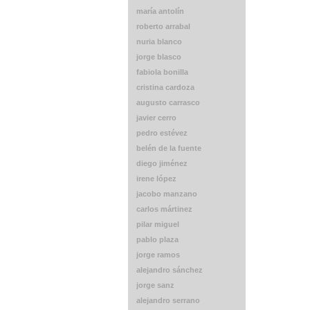
maría antolín
roberto arrabal
nuria blanco
jorge blasco
fabiola bonilla
cristina cardoza
augusto carrasco
javier cerro
pedro estévez
belén de la fuente
diego jiménez
irene lópez
jacobo manzano
carlos mártinez
pilar miguel
pablo plaza
jorge ramos
alejandro sánchez
jorge sanz
alejandro serrano