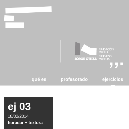
laboratorio
de
tizas
qué es
profesorado
ejercicios
ej 03
18/02/2014
horadar + textura