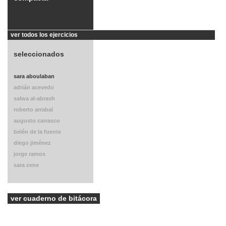
ver todos los ejercicios
seleccionados
sara aboulaban
adrián acevedo
salwa al-abrash
roberto arrabal
augusto carrasco
belén de la fuente
diego jiménez
jorge ramos
sara zene
ver cuaderno de bitácora