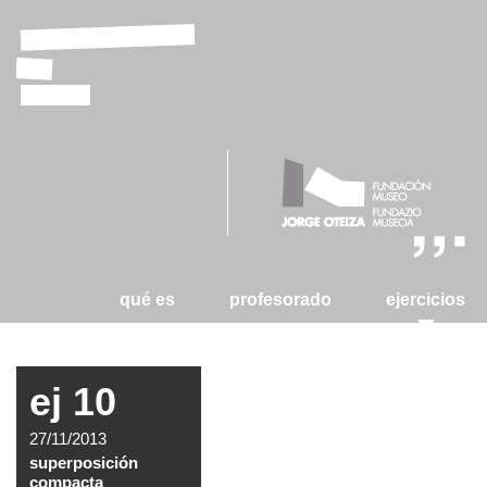
laboratorio
de
tizas
qué es
profesorado
ejercicios
ej 10
27/11/2013
superposición
compacta