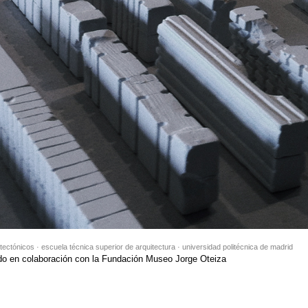
tectónicos · escuela técnica superior de arquitectura · universidad politécnica de madrid
do en colaboración con la Fundación Museo Jorge Oteiza